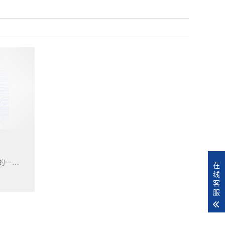
MK8010是智联安科技自主研发的一款N...
在
线
客
服