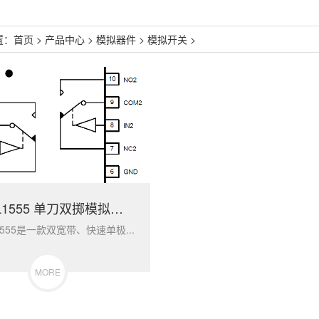
置：
首页
>
产品中心
>
模拟器件
>
模拟开关
>
HXTBL1555 单刀双掷模拟开关
1555是一款双宽带、快速单极...
MORE