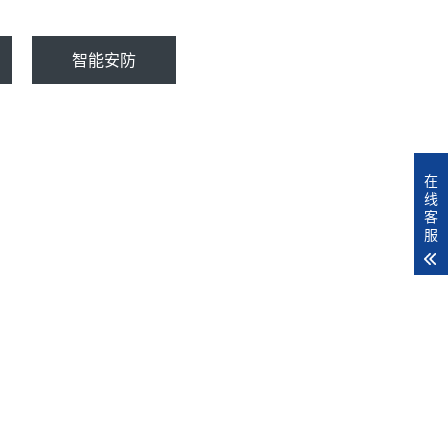
智能安防
在
线
客
服