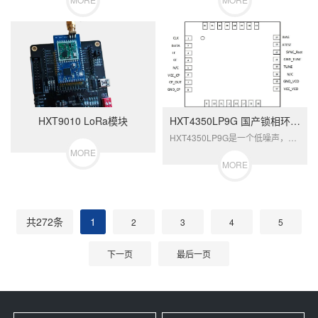
HXT9010 LoRa模块
HXT4350LP9G 国产锁相环（PLL）
HXT4350LP9G是一个低噪声，宽频...
MORE
MORE
共272条
1
2
3
4
5
下一页
最后一页